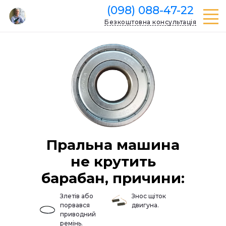
(098) 088-47-22
Безкоштовна консультація
Пральна машина
не крутить
барабан, причини:
Злетів або
Знос щіток
порвався
двигуна.
приводний
ремінь.